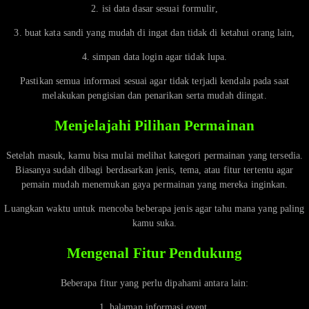
2. isi data dasar sesuai formulir,
3. buat kata sandi yang mudah di ingat dan tidak di ketahui orang lain,
4. simpan data login agar tidak lupa.
Pastikan semua informasi sesuai agar tidak terjadi kendala pada saat
melakukan pengisian dan penarikan serta mudah diingat.
Menjelajahi Pilihan Permainan
Setelah masuk, kamu bisa mulai melihat kategori permainan yang tersedia.
Biasanya sudah dibagi berdasarkan jenis, tema, atau fitur tertentu agar
pemain mudah menemukan gaya permainan yang mereka inginkan.
Luangkan waktu untuk mencoba beberapa jenis agar tahu mana yang paling
kamu suka.
Mengenal Fitur Pendukung
Beberapa fitur yang perlu dipahami antara lain:
1. halaman informasi event,