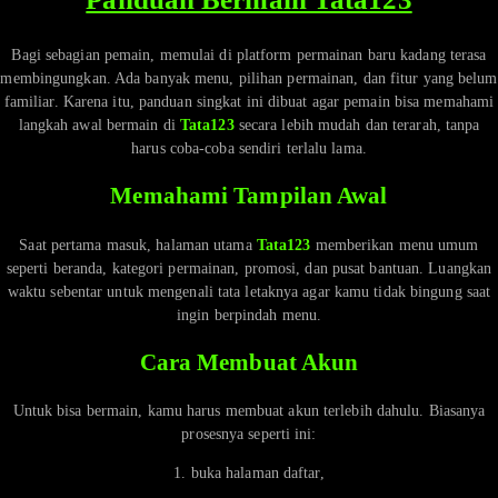
Bagi sebagian pemain, memulai di platform permainan baru kadang terasa
membingungkan. Ada banyak menu, pilihan permainan, dan fitur yang belum
familiar. Karena itu, panduan singkat ini dibuat agar pemain bisa memahami
langkah awal bermain di
Tata123
secara lebih mudah dan terarah, tanpa
harus coba-coba sendiri terlalu lama.
Memahami Tampilan Awal
Saat pertama masuk, halaman utama
Tata123
memberikan menu umum
seperti beranda, kategori permainan, promosi, dan pusat bantuan. Luangkan
waktu sebentar untuk mengenali tata letaknya agar kamu tidak bingung saat
ingin berpindah menu.
Cara Membuat Akun
Untuk bisa bermain, kamu harus membuat akun terlebih dahulu. Biasanya
prosesnya seperti ini:
1. buka halaman daftar,