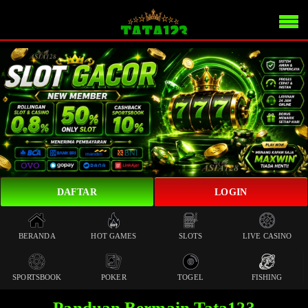
Tentang Kami
Author
Panduan Bermain
F.A.Q
DAFTAR
LOGIN
BERANDA
HOT GAMES
SLOTS
LIVE CASINO
SPORTSBOOK
POKER
TOGEL
FISHING
Panduan Bermain Tata123